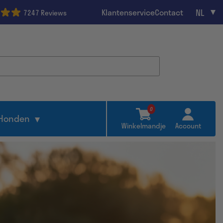
NL
Klantenservice
Contact
7247 Reviews
0
Honden
Winkelmandje
Account