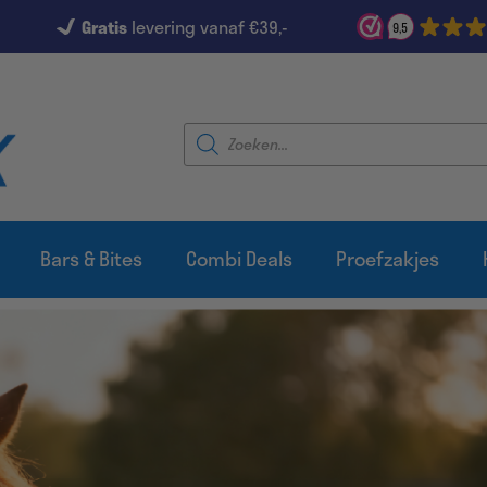
Gratis
levering vanaf €39,-
9,5
Producten
zoeken
Bars & Bites
Combi Deals
Proefzakjes