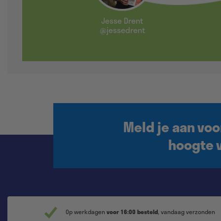
Jesse Drent
@jessedrent
Meld je aan voo
hoogte v
Op werkdagen
voor 16:00 besteld
, vandaag verzonden