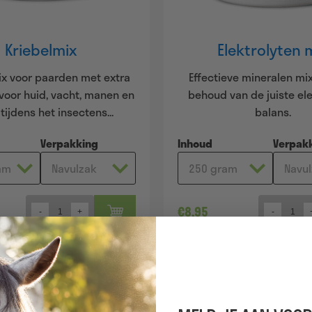
Kriebelmix
Elektrolyten 
x voor paarden met extra
Effectieve mineralen mix
voor huid, vacht, manen en
behoud van de juiste ele
 tijdens het insectens...
balans.
Verpakking
Inhoud
Verpak
€
8,95
Quantity
Quantity