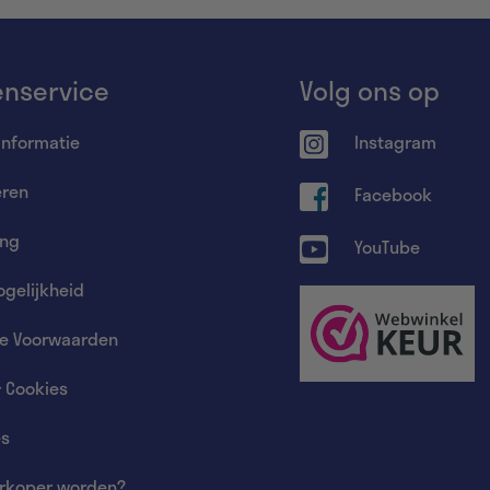
enservice
Volg ons op
informatie
Instagram
eren
Facebook
ing
YouTube
gelijkheid
e Voorwaarden
& Cookies
es
rkoper worden?