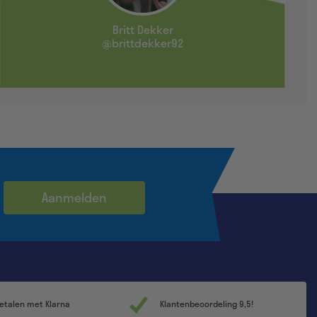
Britt Dekker
@brittdekker92
Aanmelden
etalen met Klarna
Klantenbeoordeling 9,5!