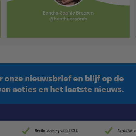
Benthe-Sophie Broeren
@benthebroeren
r onze nieuwsbrief en blijf op de
an acties en het laatste nieuws.
Gratis
levering vanaf €39,-
Achteraf b