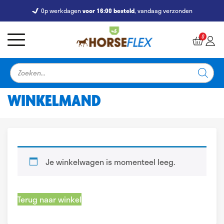
Op werkdagen
Gratis
voor 16:00 besteld
levering vanaf €39,-
, vandaag verzonden
7247 Reviews
9,5
0
Producten
zoeken
WINKELMAND
Je winkelwagen is momenteel leeg.
Terug naar winkel