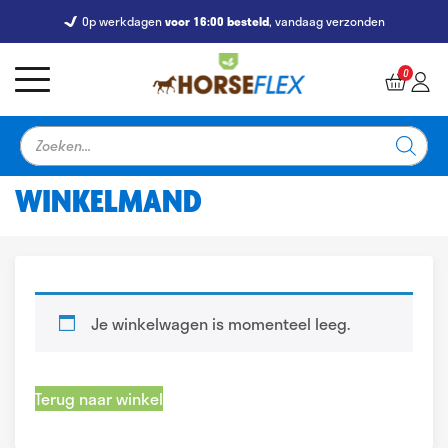
Op werkdagen
voor 16:00 besteld
, vandaag verzonden
7247 Reviews
9,5
0
Producten
zoeken
WINKELMAND
Je winkelwagen is momenteel leeg.
Terug naar winkel