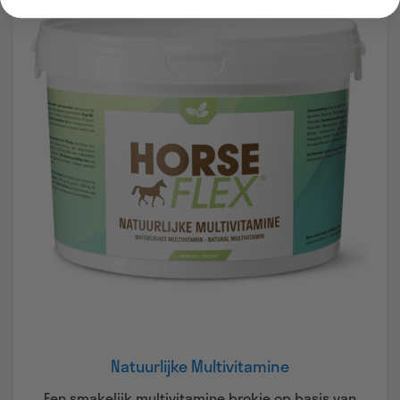
Natuurlijke Multivitamine
Een smakelijk multivitamine brokje op basis van