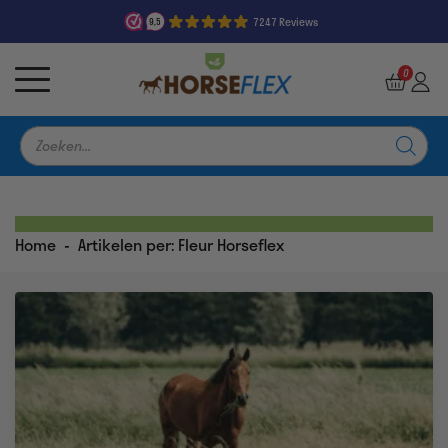
7247 Reviews
9,5
0
Producten
zoeken
Home
-
Artikelen per: Fleur Horseflex