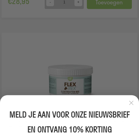
€
28,95
Toevoegen
Quantity
FlexRex Elektrolyten mix
MELD JE AAN VOOR ONZE NIEUWSBRIEF
Voor aanvullen van verloren mineralen en bevordert herstel na
inspanning.
EN ONTVANG 10% KORTING
Inhoud
Verpakking