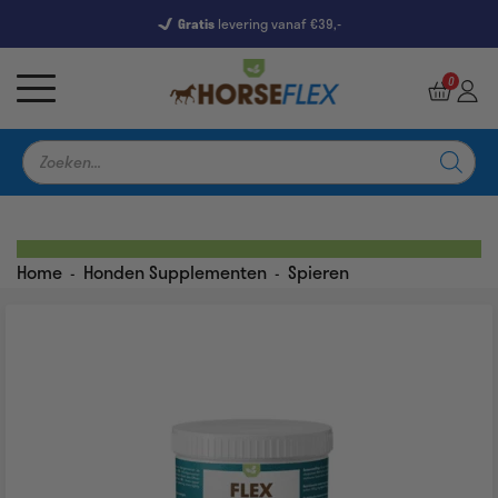
Gratis
levering vanaf €39,-
7246 Reviews
9,5
0
Producten
zoeken
Home
Honden Supplementen
Spieren
-
-