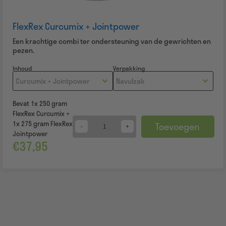
FlexRex Curcumix + Jointpower
Een krachtige combi ter ondersteuning van de gewrichten en
pezen.
Inhoud
Verpakking
Bevat 1x 250 gram
FlexRex Curcumix +
1x 275 gram FlexRex
Toevoegen
Quantity
Jointpower
€
37,95