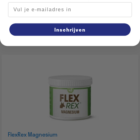
E-mailadres
€
15,95
Toevoegen
Quantity
Inschrijven
FlexRex Magnesium