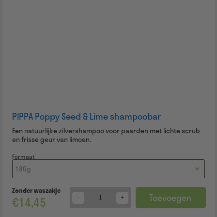
PIPPA Poppy Seed & Lime shampoobar
Een natuurlijke zilvershampoo voor paarden met lichte scrub
en frisse geur van limoen.
Formaat
Zonder waszakje
Toevoegen
€
14,45
Quantity