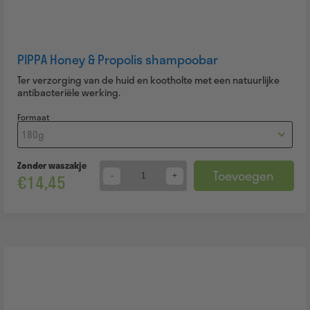
PIPPA Honey & Propolis shampoobar
Ter verzorging van de huid en kootholte met een natuurlijke
antibacteriële werking.
Formaat
Zonder waszakje
Toevoegen
€
14,45
Quantity