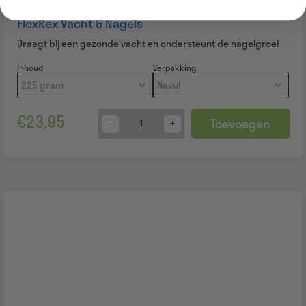
FlexRex Vacht & Nagels
Draagt bij een gezonde vacht en ondersteunt de nagelgroei
Inhoud
Verpakking
€
23,95
Toevoegen
Quantity