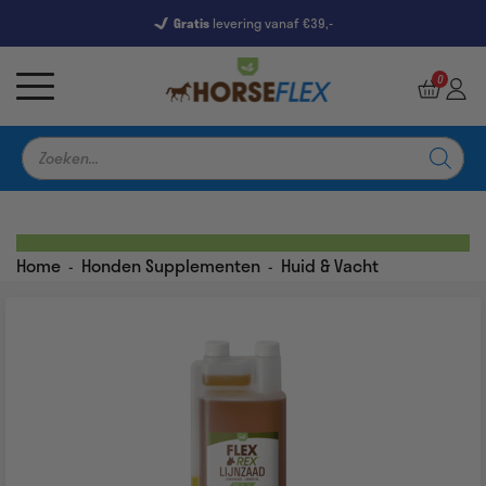
Gratis
levering vanaf €39,-
7247 Reviews
9,5
0
Producten
zoeken
Home
Honden Supplementen
Huid & Vacht
-
-