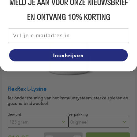
MELD JE AAN VOOR ONZE NIEUWSBRIEF
EN ONTVANG 10% KORTING
E-mailadres
Inschrijven
FlexRex L-Lysine
Ter ondersteuning van het immuunsysteem, sterke spieren en
gezond bindweefsel.
Gewicht
Verpakking