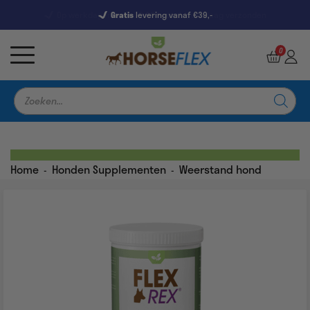
Gratis
levering vanaf €39,-
7246 Reviews
9,5
0
Producten
zoeken
Home
Honden Supplementen
Weerstand hond
-
-