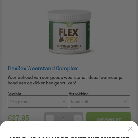
FlexRex Weerstand Complex
Voor behoud van een goede weerstand. Ideaal wanneer je
hond een opkikker kan gebruiken!
Gewicht
Verpakking
€
27,95
Toevoegen
Quantity