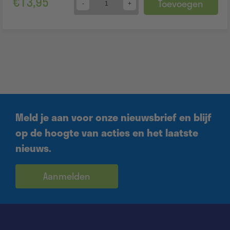
€
13,95
Toevoegen
Quantity
Meld je aan voor onze nieuwsbrief en blijf
op de hoogte van acties en het laatste
nieuws.
Aanmelden