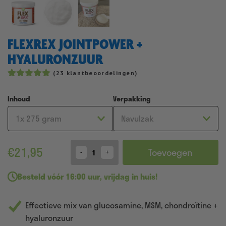
FLEXREX JOINTPOWER +
HYALURONZUUR
(
23
klantbeoordelingen)
Gewaardeerd
41
4.95
op 5
Inhoud
Verpakking
gebaseerd
op
klantbeoordelingen
€
21,95
Toevoegen
Quantity
Besteld
vóór 16:00 uur
,
vrijdag in huis!
Effectieve mix van glucosamine, MSM, chondroïtine +
hyaluronzuur