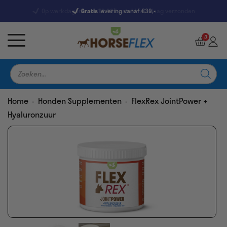
Gratis
levering vanaf €39,-
7245 Reviews
9,5
0
Producten
zoeken
Home
Honden Supplementen
FlexRex JointPower +
-
-
Hyaluronzuur