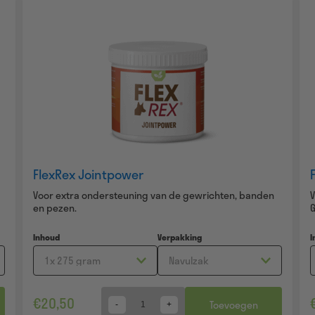
FlexRex Jointpower
Voor extra ondersteuning van de gewrichten, banden
en pezen.
G
Inhoud
Verpakking
I
€
20,50
Toevoegen
Quantity