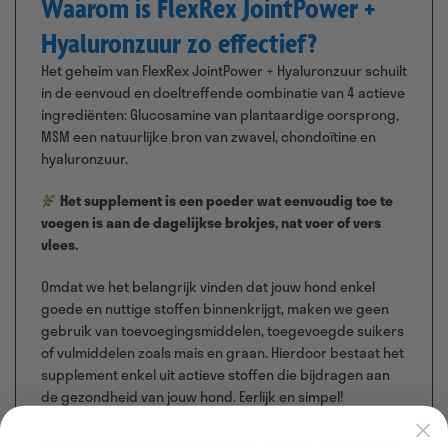
Waarom is FlexRex JointPower +
Hyaluronzuur zo effectief?
Het geheim van FlexRex JointPower + Hyaluronzuur schuilt
in de eenvoud en doeltreffende combinatie van 4 actieve
ingrediënten: Glucosamine van plantaardige oorsprong,
MSM een natuurlijke bron van zwavel, chondoïtine en
hyaluronzuur.
Het supplement is een poeder wat eenvoudig toe te
voegen is aan de dagelijkse brokjes, nat voer of vers
vlees.
Omdat we het belangrijk vinden dat jouw hond enkel
goede en nuttige stoffen binnenkrijgt, maken we geen
gebruik van toevoegingsmiddelen, toegevoegde suikers
of vulmiddelen zoals mais en graan. Hierdoor bestaat het
supplement enkel uit actieve stoffen die bijdragen aan
de gezondheid van jouw hond. Eerlijk en simpel!
Voedingssupplement voor soepele