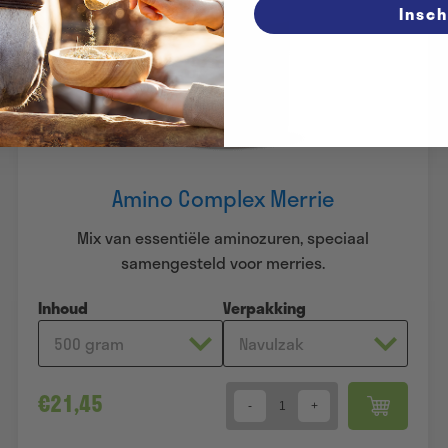
Insch
Amino Complex Merrie
Mix van essentiële aminozuren, speciaal
samengesteld voor merries.
Inhoud
Verpakking
€
21,45
Quantity