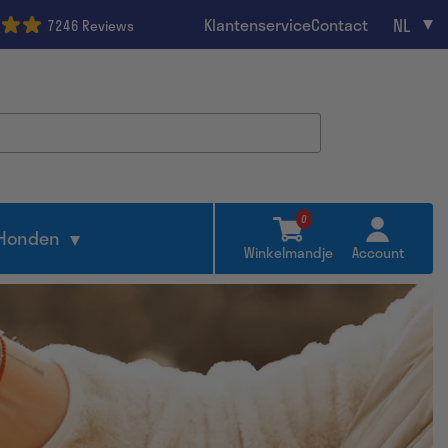
NL
Klantenservice
Contact
7246 Reviews
0
Honden
Winkelmandje
Account