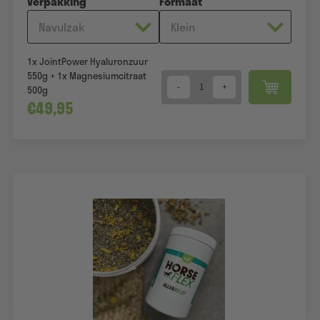
Verpakking
Formaat
1x JointPower Hyaluronzuur
550g + 1x Magnesiumcitraat
500g
Quantity
€
49,95