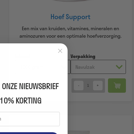
Hoef Support
Een mix van kruiden, vitamines, mineralen en
aminozuren voor een optimale hoefverzorging.
Inhoud
Verpakking
€
40,95
 ONZE NIEUWSBRIEF
Quantity
 10% KORTING