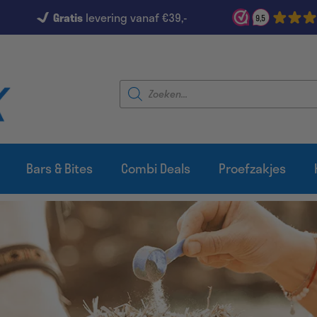
Gratis
levering vanaf €39,-
9,5
Producten
zoeken
Bars & Bites
Combi Deals
Proefzakjes