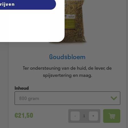
rijven
Goudsbloem
Ter ondersteuning van de huid, de lever, de
spijsvertering en maag.
Inhoud
€
21,50
Quantity