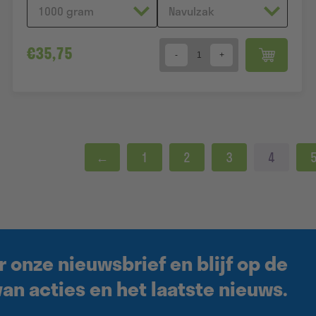
€
35,75
Quantity
←
1
2
3
4
r onze nieuwsbrief en blijf op de
an acties en het laatste nieuws.