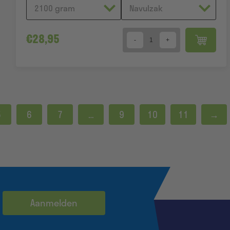
€
28,95
Quantity
5
6
7
…
9
10
11
→
Aanmelden