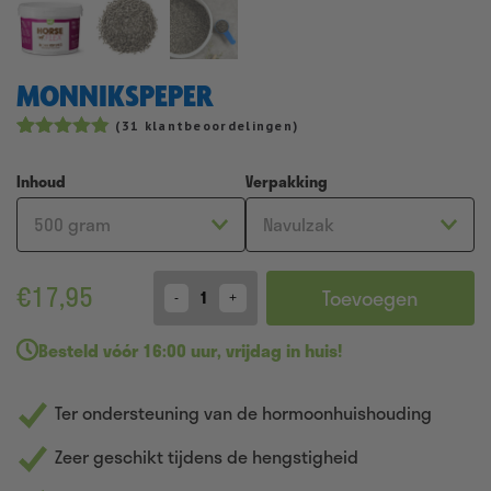
MONNIKSPEPER
(
31
klantbeoordelingen)
Gewaardeerd
36
4.81
op 5
Inhoud
Verpakking
gebaseerd
op
klantbeoordelingen
€
17,95
Toevoegen
Quantity
Besteld
vóór 16:00 uur
,
vrijdag in huis!
Ter ondersteuning van de hormoonhuishouding
Zeer geschikt tijdens de hengstigheid