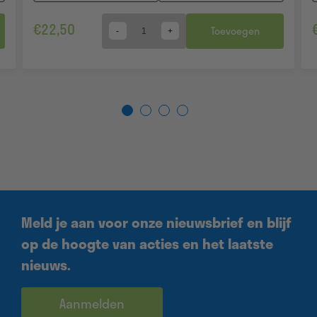
€
22,50
Toevoegen
Quantity
Meld je aan voor onze nieuwsbrief en blijf
op de hoogte van acties en het laatste
nieuws.
Aanmelden