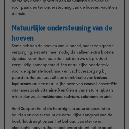
HorseFlex Hoef Support is een aanvullend diervoeder
voor paarden ter ondersteuning van de hoeven, vacht en
de huid.
Natuurlijke ondersteuning van de
hoeven
Soms hebben de hoeven van je paard, naast een goede
verzorging, net iets meer nodig dan alleen extra biotine.
Speciaal voor deze paarden hebben we dit product
zorgvuldig samengesteld. Een natuurlijke poedermix
voor de optimale hoef, huid- en vacht verzorging bij
paarden. Het bestaat uit een combinatie van
biotine
,
hyaluronzuur
, een natuurlijke bron van
zwavel
, essentiële
vitamines zoals
vitamine B en C
én is van nature rijk aan
mineralen zoals
methionine
,
natrium
,
selenium
en
zink
.
Hoef Support helpt de hoornige structuren gezond te
houden en ondersteunt de natuurlijke aangroei van de
hoef. Het draagt bij aan het behoud van sterke en
elastische hoeven. Daarnaast ondersteunt het product