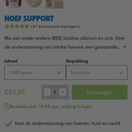
HOEF SUPPORT
(
27
klantbeoordelingen)
Gewaardeerd
31
Mix van onder andere MSM, biotine, silicium en zink. Voor
4.77
op 5
gebaseerd
de ondersteuning van sterke hoeven, een glanzende
op
klantbeoordelingen
vacht en een gezonde huid.
Inhoud
Verpakking
€
40,95
Toevoegen
Quantity
Besteld
vóór 16:00 uur
,
vrijdag in huis!
Voor de ondersteuning van hoeven, huid en vacht