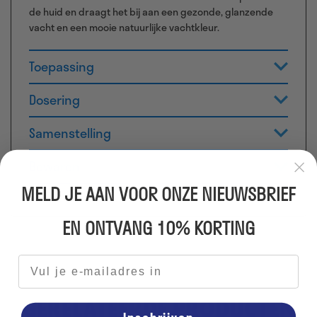
de huid en draagt het bij aan een gezonde, glanzende
vacht en een mooie natuurlijke vachtkleur.
Toepassing
Dosering
Samenstelling
Bewaren
MELD JE AAN VOOR ONZE NIEUWSBRIEF
EN ONTVANG 10% KORTING
E-mailadres
GERELATEERDE PRODUCTEN
Inschrijven