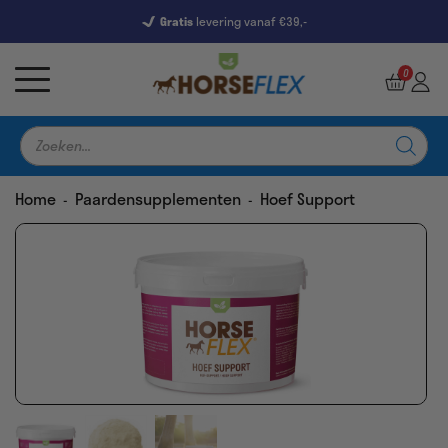
Gratis
levering vanaf €39,-
7245 Reviews
9,5
0
Producten
zoeken
Home
Paardensupplementen
Hoef Support
-
-