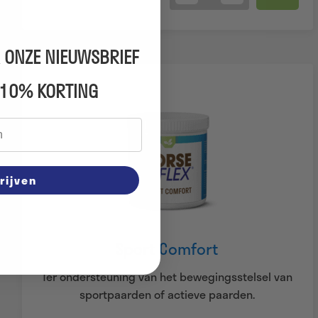
Quantity
 ONZE NIEUWSBRIEF
 10% KORTING
rijven
Sport Comfort
Ter ondersteuning van het bewegingsstelsel van
sportpaarden of actieve paarden.