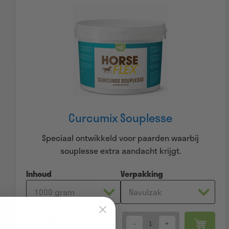
Curcumix Souplesse
Speciaal ontwikkeld voor paarden waarbij
souplesse extra aandacht krijgt.
Inhoud
Verpakking
€
62,95