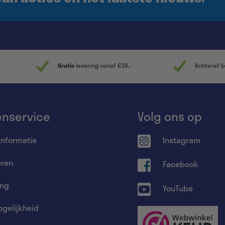
Gratis
levering vanaf €39,-
Achteraf b
enservice
Volg ons op
informatie
Instagram
eren
Facebook
ing
YouTube
gelijkheid