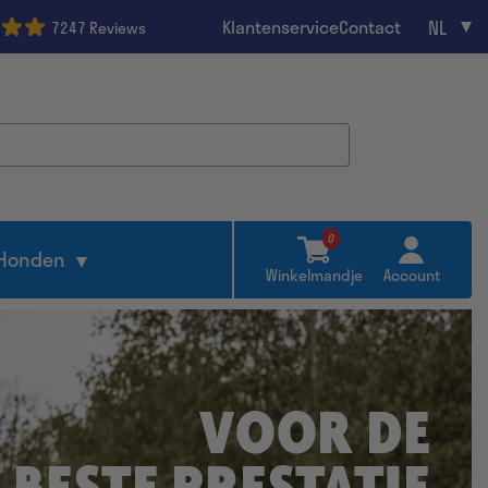
NL
Klantenservice
Contact
7247 Reviews
0
Honden
Winkelmandje
Account
VOOR DE