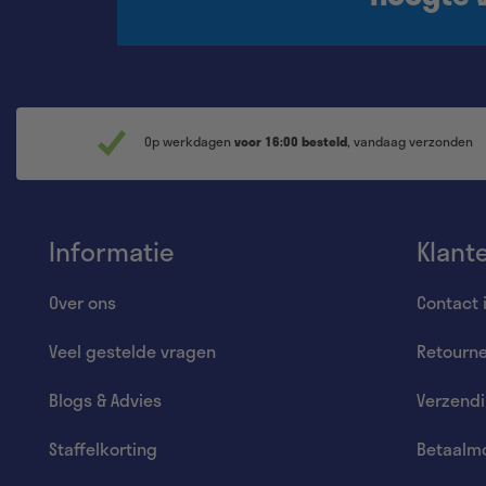
Op werkdagen
voor 16:00 besteld
, vandaag verzonden
Informatie
Klant
Over ons
Contact 
Veel gestelde vragen
Retourn
Blogs & Advies
Verzend
Staffelkorting
Betaalmo