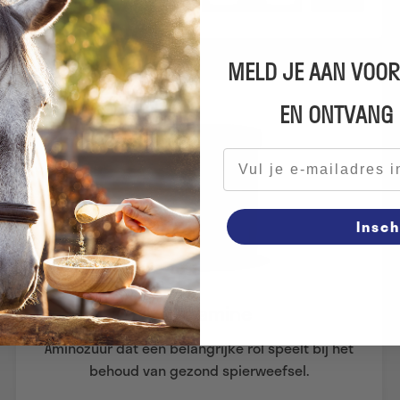
Quantity
MELD JE AAN VOOR
EN ONTVANG
E-mailadres
Insch
L-Glutamine
Aminozuur dat een belangrijke rol speelt bij het
behoud van gezond spierweefsel.