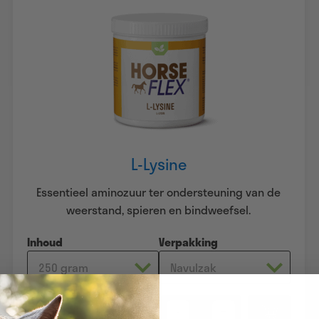
L-Lysine
Essentieel aminozuur ter ondersteuning van de
weerstand, spieren en bindweefsel.
Inhoud
Verpakking
€
17,95