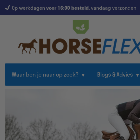
Op werkdagen
voor 16:00 besteld
, vandaag verzonden
Waar ben je naar op zoek?
Blogs & Advies