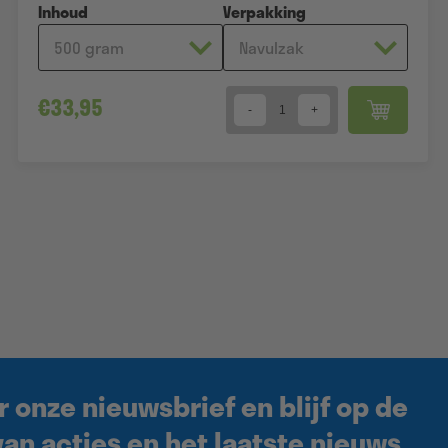
Inhoud
Verpakking
€
33,95
Quantity
r onze nieuwsbrief en blijf op de
an acties en het laatste nieuws.