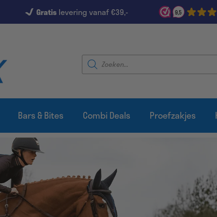
Gratis
levering vanaf €39,-
9,5
Producten
zoeken
Bars & Bites
Combi Deals
Proefzakjes