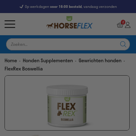
Op werkdagen
Gratis
voor 16:00 besteld
levering vanaf €39,-
, vandaag verzonden
7247 Reviews
9,5
0
Producten
zoeken
Home
Honden Supplementen
Gewrichten honden
-
-
-
FlexRex Boswellia