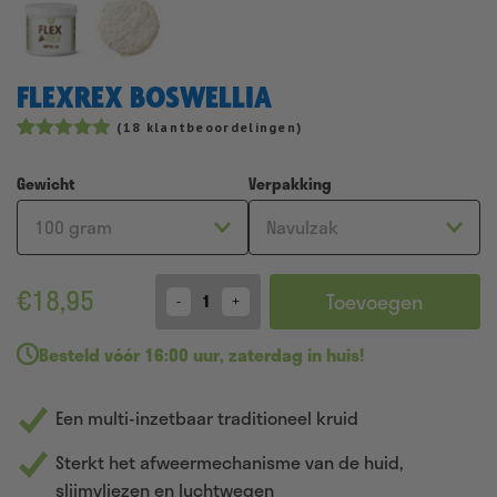
FLEXREX BOSWELLIA
(
18
klantbeoordelingen)
Gewaardeerd
23
4.83
op 5
Gewicht
Verpakking
gebaseerd
op
klantbeoordelingen
€
18,95
Toevoegen
Quantity
Besteld
vóór 16:00 uur
,
zaterdag in huis!
Een multi-inzetbaar traditioneel kruid
Sterkt het afweermechanisme van de huid,
slijmvliezen en luchtwegen