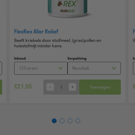
FlexRex Aller Relief
Geeft kriebels door stuifmeel, (gras)pollen en
huisstofmijt minder kans.
Inhoud
Verpakking
I
€
21,95
Toevoegen
Quantity