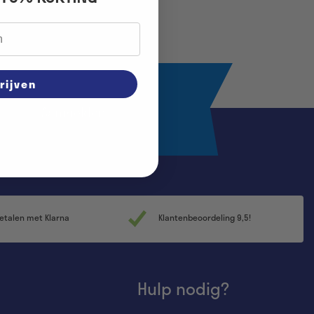
rijven
Aanmelden
etalen met Klarna
Klantenbeoordeling 9,5!
Hulp nodig?