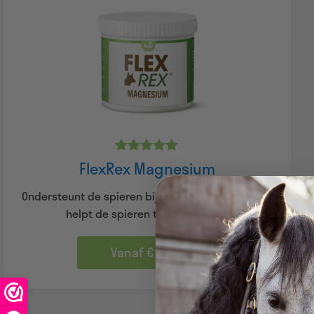
Gewaardeerd
FlexRex Magnesium
4.92
uit 5
Ondersteunt de spieren bij fysieke inspanning en
helpt de spieren te ontspannen.
Vanaf €15.95