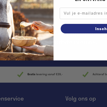
E-mailadres
Insch
r onze nieuwsbrief en blijf op de
an acties en het laatste nieuws.
Gratis
levering vanaf €39,-
Achteraf b
enservice
Volg ons op