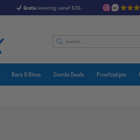
Gratis
levering vanaf €39,-
9,5
Producten
zoeken
Bars & Bites
Combi Deals
Proefzakjes