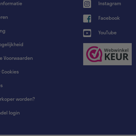
informatie
Instagram
eren
Facebook
ing
YouTube
gelijkheid
e Voorwaarden
& Cookies
es
rkoper worden?
del login