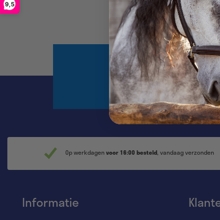
9,5
Meld je aan voo
hoogte v
Op werkdagen
voor 16:00 besteld
, vandaag verzonden
Informatie
Klant