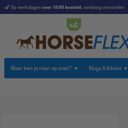
Op werkdagen
voor 16:00 besteld
, vandaag verzonden
Waar ben je naar op zoek?
Blogs & Advies