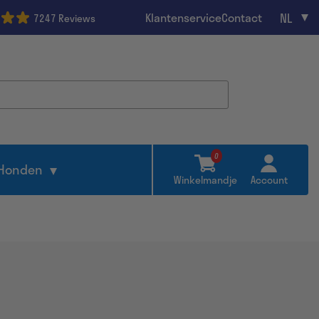
NL
Klantenservice
Contact
7247 Reviews
0
Honden
Winkelmandje
Account