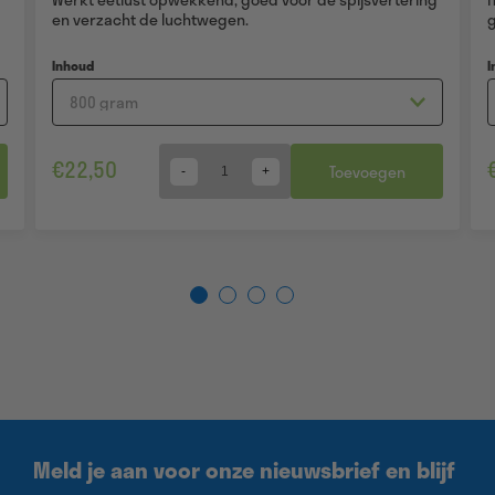
en verzacht de luchtwegen.
Inhoud
I
€
22,50
Toevoegen
Quantity
Meld je aan voor onze nieuwsbrief en blijf