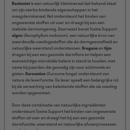
Bentoniet
is een natuurlijk kleimineraal dat bekend staat
om zijn sterke bindende eigenschappen in het
maagdarmkanaal. Het ondersteunt het binden van
ongewenste stoffen uit voer en draagt bij aan een
stabiele darmomgeving. Daarnaast bevat Toxine Support
algen
(Ascophyllum nodosum), een natuurlijke bron van
waardevolle voedingsstoffen die de darmgezondheid en
natuurlijke weerstand ondersteunen.
Oregano
en
tijm
dragen bij aan een gezonde darmflora en helpen een
evenwichtige microbiële balans in stand te houden, met
name bij paarden die gevoelig zijn voor schimmels en
gisten.
Curcumine
(Curcuma longa) ondersteunt van
nature de leverfunctie. De lever speelt een belangrijke rol
bij de verwerking van belastende stoffen die via voeding
worden opgenomen.
Door deze combinatie van natuurlijke ingrediënten
ondersteunt Toxine Support het binden van ongewenste
stoffen uit voer en draagt het bij aan een gezonde
darmfunctie, weerstand en natuurlijke afvoerprocessen