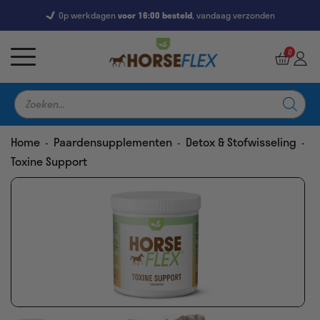
Op werkdagen
Gratis
voor 16:00 besteld
levering vanaf €39,-
, vandaag verzonden
7246 Reviews
9,5
0
Producten
zoeken
Home
Paardensupplementen
Detox & Stofwisseling
-
-
-
Toxine Support