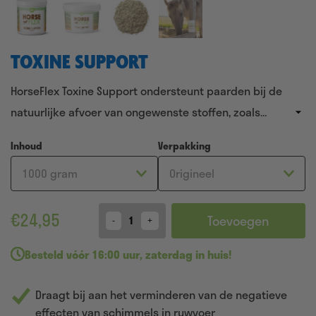
TOXINE SUPPORT
HorseFlex Toxine Support ondersteunt paarden bij de
natuurlijke afvoer van ongewenste stoffen, zoals
mycotoxinen uit ruwvoer. De natuurlijke mix van o.a.
Inhoud
Verpakking
bentoniet, algen, curcumine en oregano draagt bij aan
een gezonde spijsvertering, leverfunctie en weerstand.
Ideaal voor paarden die gevoelig zijn voor schimmels,
€
24,95
gisten of wisselingen in ruwvoer.
Toevoegen
Quantity
Besteld
vóór 16:00 uur
,
zaterdag in huis!
Draagt bij aan het verminderen van de negatieve
effecten van schimmels in ruwvoer