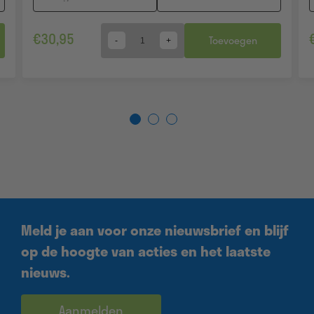
€
30,95
Toevoegen
Quantity
Meld je aan voor onze nieuwsbrief en blijf
op de hoogte van acties en het laatste
nieuws.
Aanmelden