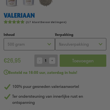
VALERIAAN
(
17
klantbeoordelingen)
Gewaardeerd
16
4.94
op 5
Inhoud
Verpakking
gebaseerd
op
klantbeoordelingen
€
26,95
Toevoegen
Quantity
Besteld
na 16:00 uur
,
zaterdag in huis!
100% puur gesneden valeriaanwortel
Ter ondersteuning van innerlijke rust en
ontspanning