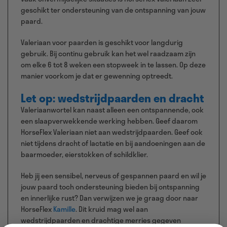
geschikt ter ondersteuning van de ontspanning van jouw
paard.
Valeriaan voor paarden is geschikt voor langdurig
gebruik. Bij continu gebruik kan het wel raadzaam zijn
om elke 6 tot 8 weken een stopweek in te lassen. Op deze
manier voorkom je dat er gewenning optreedt.
Let op: wedstrijdpaarden en dracht
Valeriaanwortel kan naast alleen een ontspannende, ook
een slaapverwekkende werking hebben. Geef daarom
HorseFlex Valeriaan
niet
aan wedstrijdpaarden. Geef ook
niet tijdens dracht of lactatie en bij aandoeningen aan de
baarmoeder, eierstokken of schildklier.
Heb jij een sensibel, nerveus of gespannen paard en wil je
jouw paard toch ondersteuning bieden bij ontspanning
en innerlijke rust? Dan verwijzen we je graag door naar
HorseFlex
Kamille
. Dit kruid mag wel aan
wedstrijdpaarden en drachtige merries gegeven