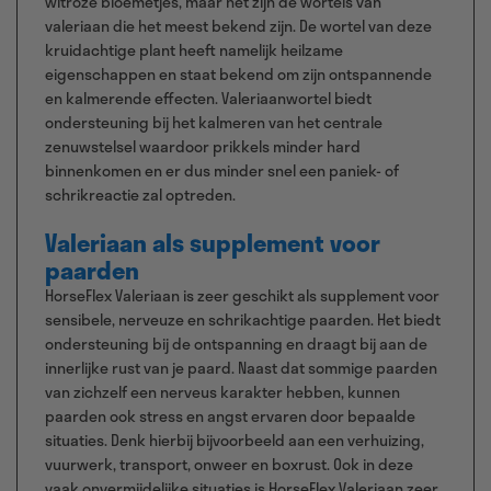
witroze bloemetjes, maar het zijn de wortels van
valeriaan die het meest bekend zijn. De wortel van deze
kruidachtige plant heeft namelijk heilzame
eigenschappen en staat bekend om zijn ontspannende
en kalmerende effecten. Valeriaanwortel biedt
ondersteuning bij het kalmeren van het centrale
zenuwstelsel waardoor prikkels minder hard
binnenkomen en er dus minder snel een paniek- of
schrikreactie zal optreden.
Valeriaan als supplement voor
paarden
HorseFlex Valeriaan is zeer geschikt als supplement voor
sensibele, nerveuze en schrikachtige paarden. Het biedt
ondersteuning bij de ontspanning en draagt bij aan de
innerlijke rust van je paard. Naast dat sommige paarden
van zichzelf een nerveus karakter hebben, kunnen
paarden ook stress en angst ervaren door bepaalde
situaties. Denk hierbij bijvoorbeeld aan een verhuizing,
vuurwerk, transport, onweer en boxrust. Ook in deze
vaak onvermijdelijke situaties is HorseFlex Valeriaan zeer