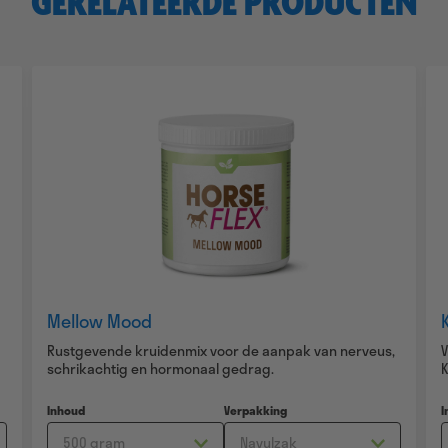
GERELATEERDE PRODUCTEN
Mellow Mood
Rustgevende kruidenmix voor de aanpak van nerveus,
V
schrikachtig en hormonaal gedrag.
K
Inhoud
Verpakking
I