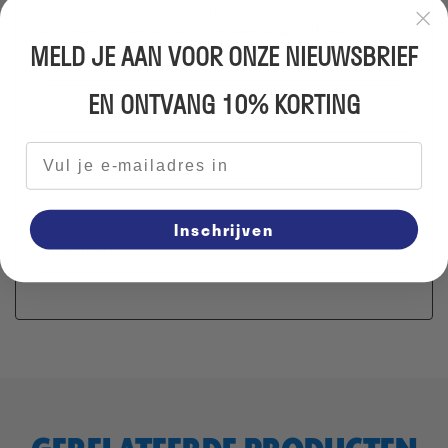
worden en staat ook bekend om de ontspannende
effecten. Een ander geschikt alternatief is
HorseFlex
MELD JE AAN VOOR ONZE NIEUWSBRIEF
Magnesium Relax Combi
.
EN ONTVANG 10% KORTING
Toepassing
Samenstelling
E-mailadres
Dosering
Inschrijven
Bewaren