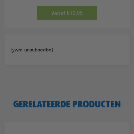
4.88
tot
€14,95
Vanaf €13.95
[ywrr_unsubscribe]
GERELATEERDE PRODUCTEN