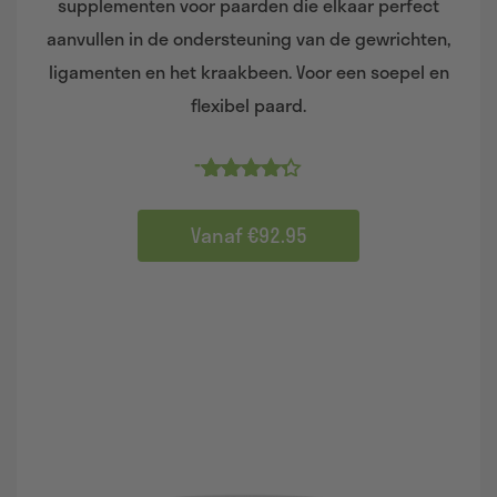
supplementen voor paarden die elkaar perfect
aanvullen in de ondersteuning van de gewrichten,
ligamenten en het kraakbeen. Voor een soepel en
flexibel paard.
Prijsklasse:
-
€92,95
4.85
tot
€147,95
Vanaf €92.95