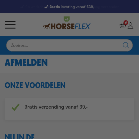
Gratis
levering vanaf €39,-
7246 Reviews
9,5
0
Producten
zoeken
AFMELDEN
ONZE VOORDELEN
Gratis verzending vanaf 39,-
NU IN DE