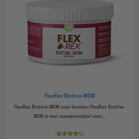
FlexRex Biotine-MSM
FlexRex Biotine-MSM voor honden FlexRex Biotine-
MSM is een voedermiddel voor….
Prijsklasse:
-
€13,95