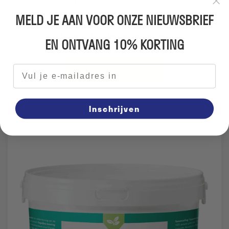
Natuurlijke Multivitamine
MELD JE AAN VOOR ONZE NIEUWSBRIEF
Een smakelijk multivitamine brokje op basis van
diverse kruiden en groenten.
EN ONTVANG 10% KORTING
Vanaf €28.95
E-mailadres
Inschrijven