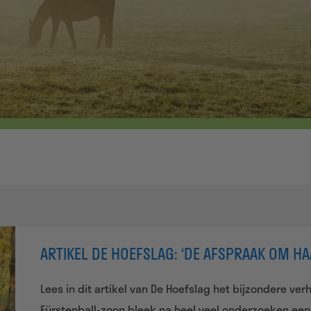
ARTIKEL DE HOEFSLAG: ‘DE AFSPRAAK OM HA
Lees in dit artikel van De Hoefslag het bijzondere ve
Fürstenball-zoon bleek na heel veel onderzoeken een