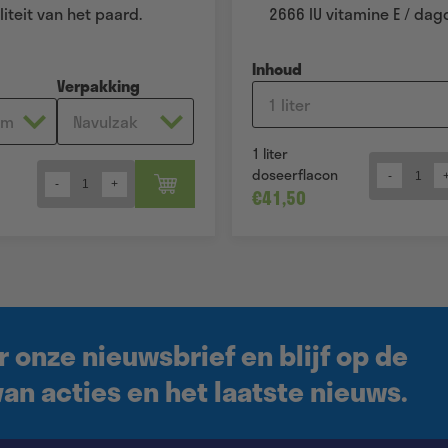
liteit van het paard.
2666 IU vitamine E / dag
Inhoud
Verpakking
1 liter
doseerflacon
Quantity
Quantity
€
41,50
r onze nieuwsbrief en blijf op de
an acties en het laatste nieuws.