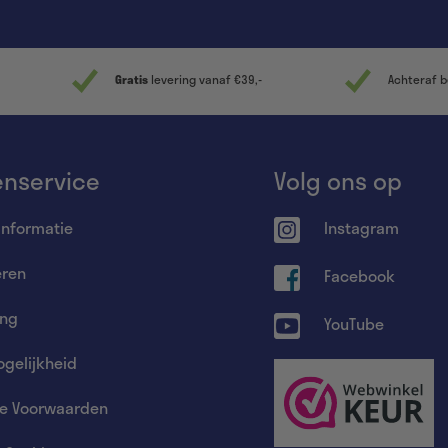
Gratis
levering vanaf €39,-
Achteraf b
enservice
Volg ons op
informatie
Instagram
eren
Facebook
ing
YouTube
gelijkheid
e Voorwaarden