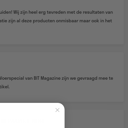
iden! Wij zijn heel erg tevreden met de resultaten van
idatie zijn al deze producten onmisbaar maar ook in het
 Voerspecial van BIT Magazine zijn we gevraagd mee te
ikel.
IJN PAARDJE NOG!