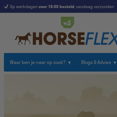
Op werkdagen
voor 16:00 besteld
, vandaag verzonden
Waar ben je naar op zoek?
Blogs & Advies