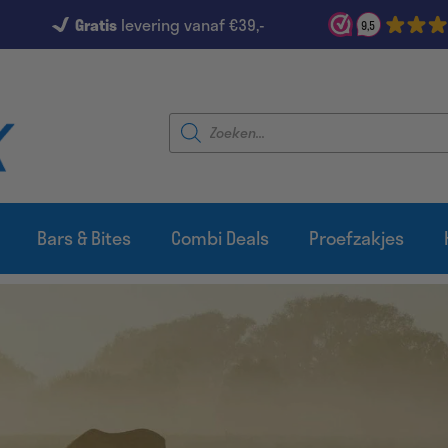
Gratis
levering vanaf €39,-
9,5
Producten
zoeken
Bars & Bites
Combi Deals
Proefzakjes