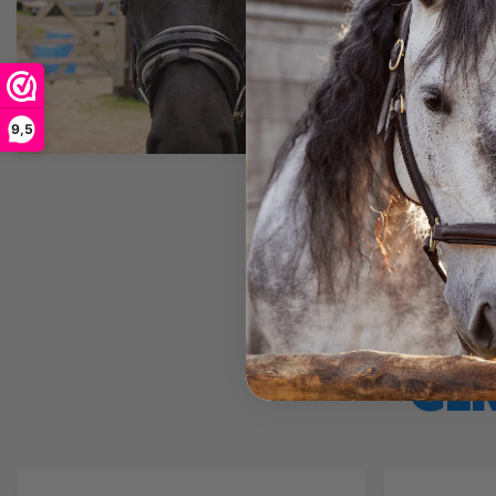
9,5
GE