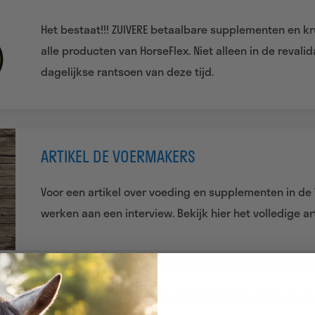
Het bestaat!!! ZUIVERE betaalbare supplementen en kru
alle producten van HorseFlex. Niet alleen in de reval
dagelijkse rantsoen van deze tijd.
ARTIKEL DE VOERMAKERS
Voor een artikel over voeding en supplementen in de
werken aan een interview. Bekijk hier het volledige art
DANKZIJ HORSEFLEX JOINTPOWER HEB IK M