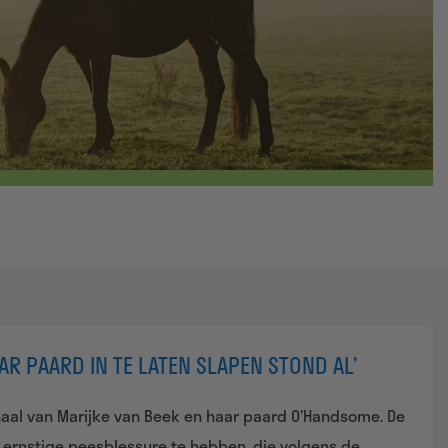
AR PAARD IN TE LATEN SLAPEN STOND AL’
rhaal van Marijke van Beek en haar paard O’Handsome. De
 ernstige peesblessure te hebben, die volgens de