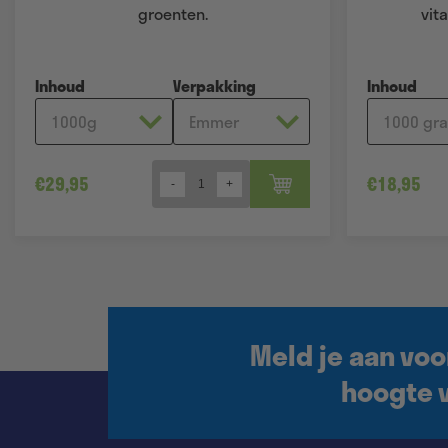
groenten.
vita
Inhoud
Verpakking
Inhoud
€
29,95
€
18,95
Quantity
Meld je aan voo
hoogte v