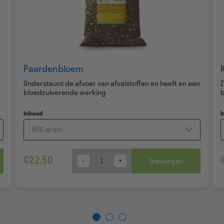
Paardenbloem
Ondersteunt de afvoer van afvalstoffen en heeft en een
bloedzuiverende werking
Inhoud
I
€
22,50
Toevoegen
Quantity