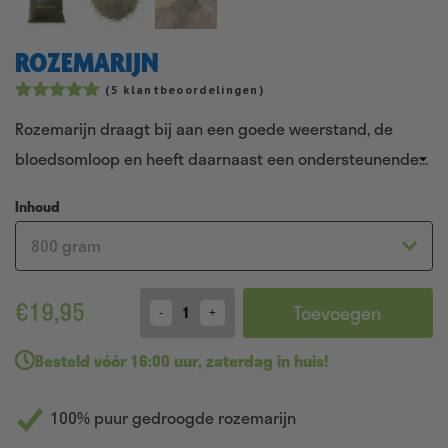
ROZEMARIJN
(
5
klantbeoordelingen)
Gewaardeerd
5
Rozemarijn draagt bij aan een goede weerstand, de
5.00
op 5
gebaseerd
bloedsomloop en heeft daarnaast een ondersteunende
op
klantbeoordelingen
werking op de lever en nieren bij paarden.
Inhoud
€
19,95
Toevoegen
Quantity
Besteld
vóór 16:00 uur
,
zaterdag in huis!
100% puur gedroogde rozemarijn